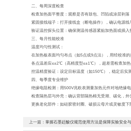
二、每周深度检查
检查加热面平整度：观察是否有鼓包、凹陷或涂层剥落
紧固接线端子：打开接线盒（断电操作），确认电源线与
验证温控探头位置：确保测温传感器紧贴加热面或插入指
三、每月性能校准
温度均匀性测试：
在加热板表面均匀布点（如5点或9点法），用经校准的
各点温差应≤±2℃（高精度型≤±1℃），超差需检查加
控温精度验证：设定目标温度（如150℃），稳定后实测值
四、每季度专业维护
绝缘电阻检测：用500V兆欧表测量加热元件对地绝缘电阻
检查隔热层与外壳：确认背部隔热棉无受潮、碳化，外壳
更换老化部件：如硅胶密封圈、破损云母片或灵敏度下
上一篇：
掌握石墨赶酸仪规范使用方法是保障实验安全