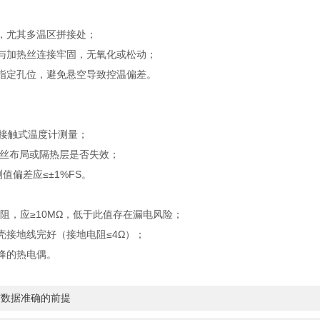
，尤其多温区拼接处；
加热丝连接牢固，无氧化或松动；
定孔位，避免悬空导致控温偏差。
接触式温度计测量；
热丝布局或隔热层是否失效；
偏差应≤±1%FS。
，应≥10MΩ，低于此值存在漏电风险；
接地线完好（接地电阻≤4Ω）；
降的热电偶。
与数据准确的前提