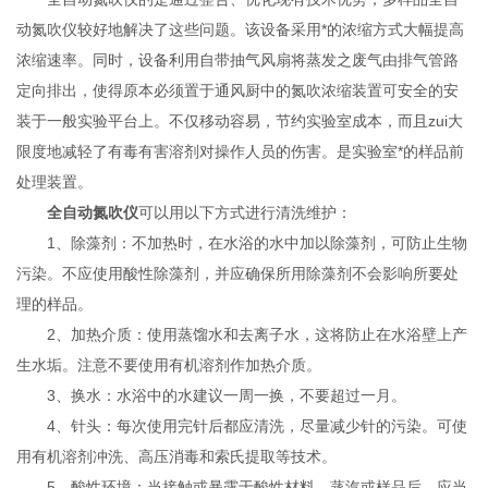
动氮吹仪较好地解决了这些问题。该设备采用*的浓缩方式大幅提高
浓缩速率。同时，设备利用自带抽气风扇将蒸发之废气由排气管路
定向排出，使得原本必须置于通风厨中的氮吹浓缩装置可安全的安
装于一般实验平台上。不仅移动容易，节约实验室成本，而且zui大
限度地减轻了有毒有害溶剂对操作人员的伤害。是实验室*的样品前
处理装置。
全自动氮吹仪
可以用以下方式进行清洗维护：
1、除藻剂：不加热时，在水浴的水中加以除藻剂，可防止生物
污染。不应使用酸性除藻剂，并应确保所用除藻剂不会影响所要处
理的样品。
2、加热介质：使用蒸馏水和去离子水，这将防止在水浴壁上产
生水垢。注意不要使用有机溶剂作加热介质。
3、换水：水浴中的水建议一周一换，不要超过一月。
4、针头：每次使用完针后都应清洗，尽量减少针的污染。可使
用有机溶剂冲洗、高压消毒和索氏提取等技术。
5、酸性环境：当接触或暴露于酸性材料、蒸汽或样品后，应当