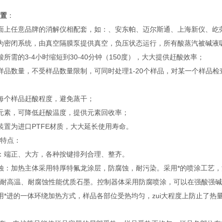
置
：
面上任意品牌的消解仪相配套，如：、安东帕、迈尔斯通、上海新仪、屹
为密闭系统，由真空隔膜泵提供真空，负压状态运行，所有酸蒸汽被碱液
酸所需的3-4小时缩短到30-40分钟（150度），大大提供赶酸效率；
样品数量，不受样品数量限制，可同时处理1-20个样品，对某一个样品
每个样品赶酸程度，避免蒸干；
元素，可降低赶酸温度，提供元素回收率；
装置为进口PTFE材质，大大延长使用寿命。
特点：
：端正、大方，各种按键排列合理、整齐。
蚀：加热主体采用特厚特氟龙涂层，防腐蚀，耐污染。采用*的喷涂工艺
耐高温、耐腐蚀性能优质石墨。控制器体采用防腐喷涂，可以在强酸强碱
用*进的一体环绕加热方式，样品各部位受热均匀，zui大程度上防止了