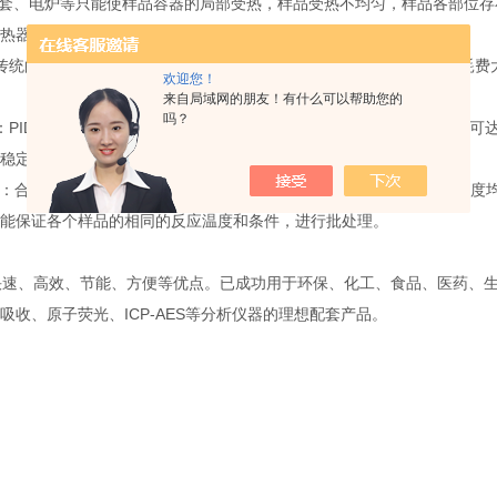
套、电炉等只能使样品容器的局部受热，样品受热不均匀，样品各部位存
热器的表面温度存在较大的差距。
传统的热消解样品一般需要几个小时，难消解的样品甚至需要几天，耗费
欢迎您！
来自局域网的朋友！有什么可以帮助您的
吗？
：PID温控系统，操作简单方便，性能优良，经久耐用。控温精度高，可达
稳定，高低温报警，自动停止加热
性：合理的加热方式配套导热性能*的加热体，能保证各个消解孔间的温度均匀
能保证各个样品的相同的反应温度和条件，进行批处理。
速、高效、节能、方便等优点。已成功用于环保、化工、食品、医药、生
吸收、原子荧光、ICP-AES等分析仪器的理想配套产品。