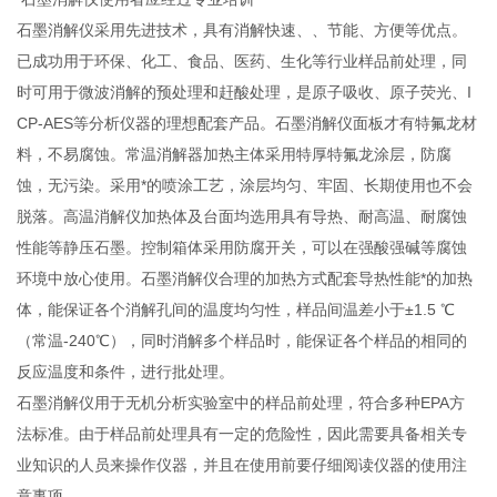
石墨消解仪采用先进技术，具有消解快速、、节能、方便等优点。
已成功用于环保、化工、食品、医药、生化等行业样品前处理，同
时可用于微波消解的预处理和赶酸处理，是原子吸收、原子荧光、I
CP-AES等分析仪器的理想配套产品。石墨消解仪面板才有特氟龙材
料，不易腐蚀。常温消解器加热主体采用特厚特氟龙涂层，防腐
蚀，无污染。采用*的喷涂工艺，涂层均匀、牢固、长期使用也不会
脱落。高温消解仪加热体及台面均选用具有导热、耐高温、耐腐蚀
性能等静压石墨。控制箱体采用防腐开关，可以在强酸强碱等腐蚀
环境中放心使用。石墨消解仪合理的加热方式配套导热性能*的加热
体，能保证各个消解孔间的温度均匀性，样品间温差小于±1.5 ℃
（常温-240℃），同时消解多个样品时，能保证各个样品的相同的
反应温度和条件，进行批处理。
石墨消解仪用于无机分析实验室中的样品前处理，符合多种EPA方
法标准。由于样品前处理具有一定的危险性，因此需要具备相关专
业知识的人员来操作仪器，并且在使用前要仔细阅读仪器的使用注
意事项。