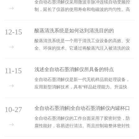
个样品。由于采用了高精度PI测温元件和先进控温技
属
全自动石墨消解仪采用微波非脉冲连续自动变频控
术。因而其温度精度可达到O．2℃．由于采用了现
制，延长了仪器的使用寿命和电磁波的均匀性。高
代智能化控制技术，实现了多步处理、斜坡升温、
纯石墨块具有优良导热性、合适的热容量和可加工
任意加热时间设置，从而使无人值守批量处理成为
性，经过钻孔加工后的石墨块可以比批量样品进行
现实。经验证的成熟消解方法可随时存储和调用、
12-15
酸蒸清洗系统是如何达到清洗目的的
环绕立体均匀加热，样品各部位受热均匀，大程度
实时显示温度曲线等功能也给用户带来...
上防止了热量的损失，消除了同一样品不同部位的
酸蒸清洗系统是一个用于清洗工业设备的高效、安
温度差。全自动石墨消解仪可以用来回收电解泥中
全、环保的技术。它通过将酸蒸汽注入被清洗的设
的金属，电解泥是在电解精炼时落于电解槽底的泥
备中，达到清洗的目的，常用于清洗石油化工设
状细粒物质，主要由阳极粗金属中不溶于电解液的
备、钢铁设备、食品加工设备等行业。一、优点1、
杂质和待精炼的金属组成。电解泥中通过会富含矿
11-15
浅述全自动石墨消解仪所具备的特点
高效：可以在较短的时间内完成对设备的清洗，大
石、精矿或熔剂中大部分的贵金属和某些稀散...
大节约了清洗时间，提高了工作效率。2、安全：在
全自动石墨消解仪是新一代无机样品前处理设备，
全自动控制下进行清洗，避免了操作人员直接接触
应用新型消解技术，具有*样品处理能力、升温快
强酸溶液，从而降低了工作风险。3、环保：采用密
速、智能程序控制、消解*、温度均衡等优点。此
闭清洗，不会对周围环境产生影响，从而减少了对
外，本仪器节能效果明显，消解用酸量相比传统方
环境的污染。4、耐腐蚀：采用高强度、耐腐蚀的材
10-27
全自动石墨消解|全自动石墨消解仪内罐杯口
法大大减少，减少消解过程中的污染。同时也可用
料制造，在长期使用过程中也不易损坏...
于微波消解的预处理和赶酸处理，是原子吸收、原
变形处理方案
全自动石墨消解仪的工作台面采用了胶密封垫，防
子荧光、ICP-AES等分析仪器的理想配套产品。今天
腐性能好，容易进行清洁。而且控制箱整体密封性
小编要与大家分享的是全自动石墨消解仪所具备的
好，保证电元器件的使用性能和工作时间。它具备