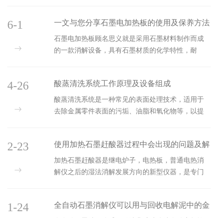
子光谱质谱（ICP–MS）、原子吸收和原子荧光等化
学分析方法的样品前处理，用于食品、地质、冶
6-1
一文与您分享石墨电加热板的使用及保养方法
金、环保、商检、化工、核工等系统。微波消解管
采用温度和压力双重控制模式，温度或压力单独控
石墨电加热板顾名思义就是采用石墨材料制作而成
制的模式逐渐被市场淘汰。温度越高，样品反应速
的一款消解设备，具有石墨材质的化学特性，耐
度和消解的程度越高；压力越大，其耐压要求越
用，防腐，传热速度快等。它是在实验电热板和微
高，相对危险性越高。因此，温度传感器与压力传
波消解仪之后的一款产品，使用功能和作用与电热
感器读取数据的真实性与准确性，非常重要。微波
4-26
酸蒸清洗系统工作原理及设备组成
板和微波消解仪一样，都应用于实验室样品前处理
消解管在使用中的维修检查如下：1、经常...
之中。本产品采用化学稳定性良好的玻璃陶瓷做托
酸蒸清洗系统是一种常见的表面处理技术，适用于
盘，具有和安全加热以及恒温控制的效果。逐渐趋
去除金属零件表面的污垢、油脂和氧化物等，以提
向于增加电热板电功率，以减少热贮体质量，从而
高部件表面的质量和精度。一、工作原理酸蒸清洗
达到增加功率而不增加用电量的目的。功率高、热
系统利用酸性溶液产生的蒸汽来清洗金属表面。它
贮体小，则热惯性小，因此热得快、烹调或加热速
2-23
使用加热石墨赶酸器过程中会出现的问题及解
通过将待清洗的零件放置在封闭的清洗室中，加热
度快，热效率也高，使用者耗用的电能反而降低...
含有酸的水溶液，在一定的压力下产生蒸汽，使蒸
决方法分享
加热石墨赶酸器是继电炉子，电热板，普通电热消
汽在零件表面附着并吸收表面污垢。清洗后，再使
解仪之后的湿法消解发展方向的新型仪器，是专门
用氮气或其他惰性气体将清洗室内的蒸汽排出，并
针对目前实验室样品量大、实验人员少、要求自动
用水冲洗零件表面。二、设备组成酸蒸清洗系统主
化程度高等特点而设计的一款全自动石墨消解系
要由以下几个部分组成：清洗室、加热器、泵、管
1-24
全自动石墨消解仪可以用与回收电解泥中的金
统，可实现在无人值守的情况下，自动连续处理72
道、控制系统和废气处理系统等。1、清洗室...