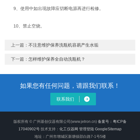
9、使用中如出现故障应切断电源再进行检修。
10、禁止空烧。
上一篇：
不注意维护保养洗瓶机容易产生水垢
下一篇：
怎样维护保养全自动洗瓶机？
如果您有任何问题，请跟我们联系！
联系我们
版权所有 © 广州基创仪器有限公司(www.jetron.cn)
备案号：粤ICP备
17040902号
技术支持：
化工仪器网
管理登陆
GoogleSitemap
地址：广州市增城区新塘镇邵白路7-1号5楼