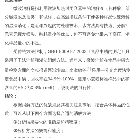
微波消解是指利用微波加热封闭容器中的消解液（各种酸、部
分碱液以及盐类）和试样，在高温增压条件下使各种样品快速溶解
的湿法消化，是近年兴起的前处理技术。该方法具有快速、分解*、
元素无挥发损失、酸耗量少等优点，但不可避免地带来了高压、消
化样品量小的不足。
受传统方法限制，GB/T 5009.87-2003《食品中磷的测定》只
采用了干法消解和湿法消解方法。近年来，微波消解在食品中磷含
[2]
量检测方面的文献报道逐渐增加。李淑敏等
采用—分光光度法测
定食品中磷，回收率在94.9%~109%，测定小麦粉标准样品中的磷
含量的RSD为0.8%（n=6），说明法的可行性。
结论：
根据消解方法的优缺点及其相关注意事项，结合具体样品的性
质，可以从以下四个方面选择合适的消解方法：
①
分析结果要求的准确度和精密度；
②
分析方法的繁简和速度；