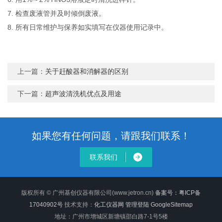
7.
检查废液管并及时倾倒废液。
8.
所有日常维护与保养如实填写在仪器使用记录中。
上一篇：
关于赶酸器和消解器的区别
下一篇：
超声波清洗机优点及用途
如果您有任何问题，请跟我们联系！
联系我们
版权所有 © 广州基创仪器有限公司(www.jetron.cn)
备案号：粤ICP备
17040902号
技术支持：
化工仪器网
管理登陆
GoogleSitemap
地址：广州市增城区新塘镇邵白路7-1号5楼