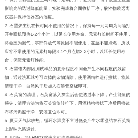
影响光的透过降低能量，
实验完成将台面收拾干净，
酸性物质远离
仪
器并保持仪器室内湿度。
2.
石墨炉主机在长时间不使用的情况下，保持每一到两周为间隔打
开并联机预热
1-2
个小时，以延长使用寿命。元素灯长时间不使用，
将会应为漏气，零部件放气等原因不能使用，甚至不能点燃，所以
应
将不常使用的元素灯每隔
3-4
个月点燃
2-3
小时，以延长使用寿
命，
保障元素灯性能。
3.
石墨锥内部因测试样品的复杂程度不同会产生不同程度的残留
物，通过洗耳球将可吹掉的杂物清除，使用酒精棉进行擦拭，将其
清
理干净，自然风干后加入石墨管空烧即可。
4.
石英窗的清理，石英窗落入灰尘后会使透过率下降，产生能量的
损失，
清理方法为将石英窗旋转拧下，
用酒精棉擦拭干净后用擦镜
布
将污垢擦干净，安装复位即可。
5.
夏天天气比较热，循环水温度不宜过低会产生水雾凝结在石英窗
上影响光路通过。
6.
用
1%
～
2% HNO3
溶液定时清洗进样针。